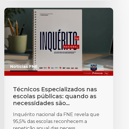
Notícias FNE
Técnicos Especializados nas
escolas públicas: quando as
necessidades são
permanentes, a resposta não
Inquérito nacional da FNE revela que
pode continuar a ser
95,5% das escolas reconhecem a
provisória
repetição anual das necess...