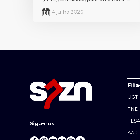
14 julho 2026
Fili
UGT
FNE
FES
Siga-nos
AAR