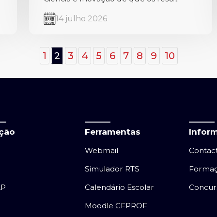
14 julho 2026
1
2
3
4
5
6
7
8
9
10
ação
Ferramentas
Infor
Webmail
Contac
Simulador RTS
Forma
AP
Calendário Escolar
Concur
Moodle CFPROF