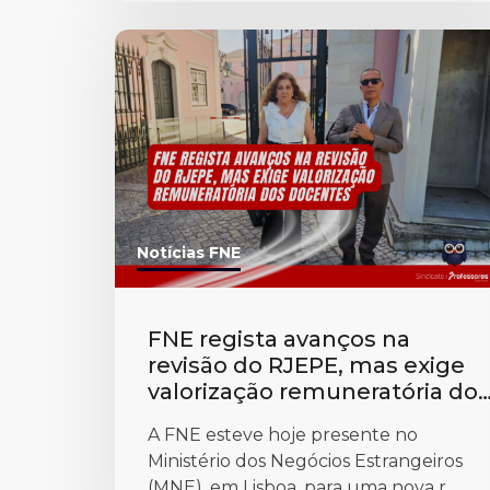
Notícias FNE
FNE regista avanços na
revisão do RJEPE, mas exige
valorização remuneratória dos
docentes
A FNE esteve hoje presente no
Ministério dos Negócios Estrangeiros
(MNE), em Lisboa, para uma nova r...