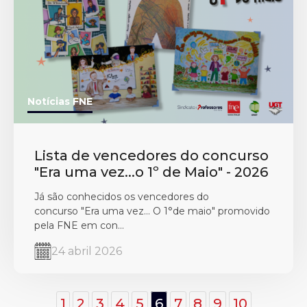
Notícias FNE
Lista de vencedores do concurso
"Era uma vez...o 1º de Maio" - 2026
Já são conhecidos os vencedores do
concurso "Era uma vez... O 1°de maio" promovido
pela FNE em con...
24 abril 2026
1
2
3
4
5
6
7
8
9
10