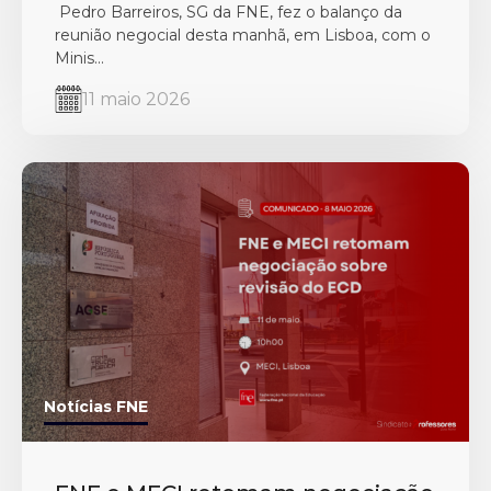
Pedro Barreiros, SG da FNE, fez o balanço da
reunião negocial desta manhã, em Lisboa, com o
Minis...
11 maio 2026
Notícias FNE