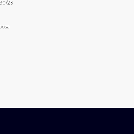
330/23
bosa