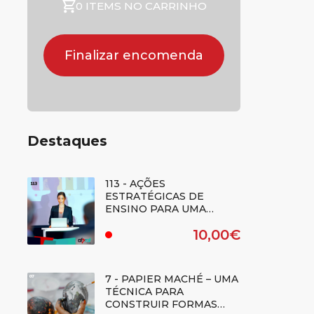
0 ITEMS NO CARRINHO
Finalizar encomenda
Destaques
113 - AÇÕES
ESTRATÉGICAS DE
ENSINO PARA UMA
CIDADANIA
10,00€
DEMOCRÁTICA: QUADRO
.
DE REFERÊNCIA DE
COMPETÊNCIAS -
(Regime E-learning)
7 - PAPIER MACHÉ – UMA
TÉCNICA PARA
CONSTRUIR FORMAS