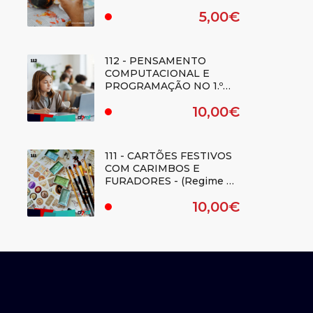
TRIDIMENSIONAIS -
5,00€
(REGIME E-LEARNING) -
.
Duplicado
112 - PENSAMENTO
COMPUTACIONAL E
PROGRAMAÇÃO NO 1.º
CICLO DO ENSINO
10,00€
BÁSICO - (Regime E-
.
learning)
111 - CARTÕES FESTIVOS
COM CARIMBOS E
FURADORES - (Regime E-
learning)
10,00€
.