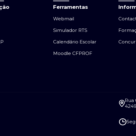
ação
Ferramentas
Infor
Webmail
Contac
Simulador RTS
Forma
AP
Calendário Escolar
Concur
Moodle CFPROF
Rua 
4249
Segu