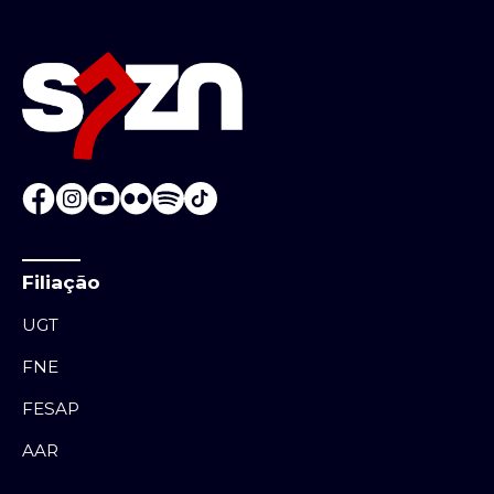
Filiação
UGT
FNE
FESAP
AAR