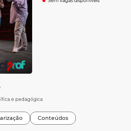
Sem vagas disponíveis
.
0
ífica e pedagógica
arização
Conteúdos