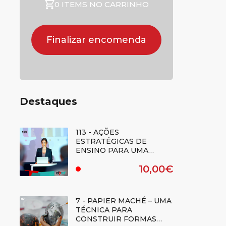
0 ITEMS NO CARRINHO
Finalizar encomenda
Destaques
113 - AÇÕES
ESTRATÉGICAS DE
ENSINO PARA UMA
CIDADANIA
10,00€
DEMOCRÁTICA: QUADRO
.
DE REFERÊNCIA DE
COMPETÊNCIAS -
(Regime E-learning)
7 - PAPIER MACHÉ – UMA
TÉCNICA PARA
CONSTRUIR FORMAS