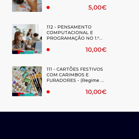
TRIDIMENSIONAIS -
5,00€
(REGIME E-LEARNING) -
.
Duplicado
112 - PENSAMENTO
COMPUTACIONAL E
PROGRAMAÇÃO NO 1.º
CICLO DO ENSINO
10,00€
BÁSICO - (Regime E-
.
learning)
111 - CARTÕES FESTIVOS
COM CARIMBOS E
FURADORES - (Regime E-
learning)
10,00€
.