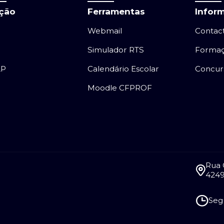
ação
Ferramentas
Infor
Webmail
Contac
Simulador RTS
Forma
AP
Calendário Escolar
Concur
Moodle CFPROF
Rua 
4249
Segu