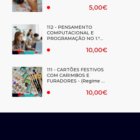
TRIDIMENSIONAIS -
5,00€
(REGIME E-LEARNING) -
.
Duplicado
112 - PENSAMENTO
COMPUTACIONAL E
PROGRAMAÇÃO NO 1.º
CICLO DO ENSINO
10,00€
BÁSICO - (Regime E-
.
learning)
111 - CARTÕES FESTIVOS
COM CARIMBOS E
FURADORES - (Regime E-
learning)
10,00€
.