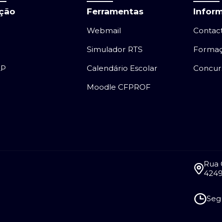
ação
Ferramentas
Infor
Webmail
Contac
Simulador RTS
Forma
AP
Calendário Escolar
Concur
Moodle CFPROF
Rua 
4249
Segu