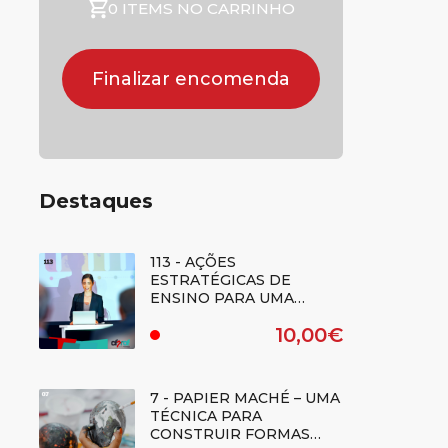
0 ITEMS NO CARRINHO
Finalizar encomenda
Destaques
113 - AÇÕES
ESTRATÉGICAS DE
ENSINO PARA UMA
CIDADANIA
10,00€
DEMOCRÁTICA: QUADRO
.
DE REFERÊNCIA DE
COMPETÊNCIAS -
(Regime E-learning)
7 - PAPIER MACHÉ – UMA
TÉCNICA PARA
CONSTRUIR FORMAS