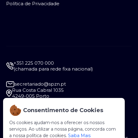
Política de Privacidade
+351 225 070 000
(chamada para rede fixa nacional)
secretariado@spzn.pt
Rua Costa Cabral 1035
4249-005 Porto
Consentimento de Cookies
Segunda a Sexta - 9:30 às 12:30 e das 14:00 às
18:00
Os cookies ajudam-nos a oferecer os nossos
serviços. Ao utilizar a nossa página, concorda com
a nossa política de cookies.
Saiba Mais
Copyright © 2026 SPZN. Todos os direitos reservados.