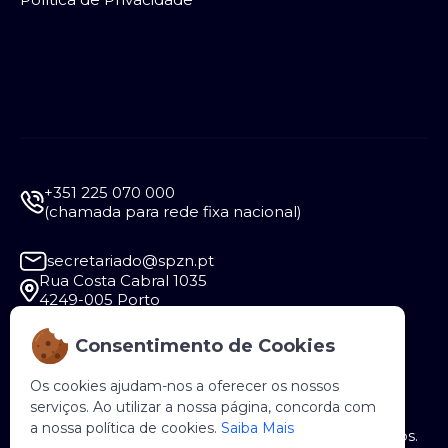
+351 225 070 000
(chamada para rede fixa nacional)
secretariado@spzn.pt
Rua Costa Cabral 1035
4249-005 Porto
Consentimento de Cookies
Segunda a Sexta - 9:30 às 12:30 e das 14:00 às
18:00
Os cookies ajudam-nos a oferecer os nossos
serviços. Ao utilizar a nossa página, concorda com
a nossa política de cookies.
Saiba Mais
Copyright © 2026 SPZN. Todos os direitos reservados.